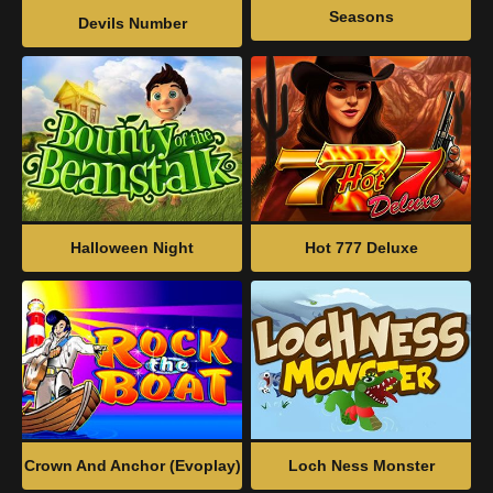
Seasons
Miten päästä eri VIP-tasoille
Devils Number
Turvallisuus Royalistplayssa: turvalliset maksut ja
pelaajien suojaus
Pelaajien suojaaminen
Olemme sitoutuneet 18+-käytäntöömme ja tarjoamaan
turvallisen pääsyn
Voitto-strategiat Royalistplayssa
Halloween Night
Hot 777 Deluxe
Tärkeät toimet menestykseen
Crown And Anchor (Evoplay)
Loch Ness Monster