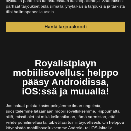
älykkäitä päätöksiä lunastaessaan kasinopalkintoja. Saadaksesi
parhaat tarjoukset pidä silmällä lyhytaikaisia tarjouksia ja tarkista
tilisi hallintapaneelia usein.
Hanki tarjouskoodi
Royalistplayn
mobiilisovellus: helppo
pääsy Androidissa,
iOS:ssä ja muualla!
Jos haluat pelata kasinopelejämme ilman ongelmia,
suosittelemme lataamaan mobiilisovelluksemme. Riippumatta
siitä, missä olet tai mikä kellonaika on, tämä varmistaa, että
viihde puhelimellasi tai tabletillasi toimii täydellisesti. On helppoa
käynnistää mobiilisovelluksemme Android- tai iOS-laitteilla.