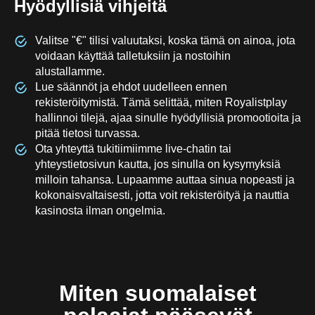
Hyödyllisiä vihjeitä
Valitse "€" tilisi valuutaksi, koska tämä on ainoa, jota
voidaan käyttää talletuksiin ja nostoihin
alustallamme.
Lue säännöt ja ehdot uudelleen ennen
rekisteröitymistä. Tämä selittää, miten Royalistplay
hallinnoi tilejä, ajaa sinulle hyödyllisiä promootioita ja
pitää tietosi turvassa.
Ota yhteyttä tukitiimiimme live-chatin tai
yhteystietosivun kautta, jos sinulla on kysymyksiä
milloin tahansa. Lupaamme auttaa sinua nopeasti ja
kokonaisvaltaisesti, jotta voit rekisteröityä ja nauttia
kasinosta ilman ongelmia.
Miten suomalaiset