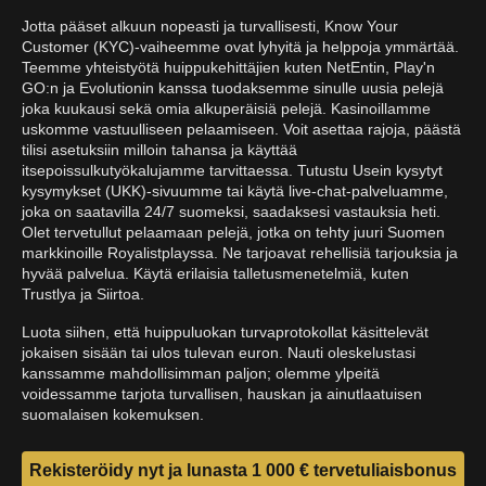
Jotta pääset alkuun nopeasti ja turvallisesti, Know Your
Customer (KYC)-vaiheemme ovat lyhyitä ja helppoja ymmärtää.
Teemme yhteistyötä huippukehittäjien kuten NetEntin, Play'n
GO:n ja Evolutionin kanssa tuodaksemme sinulle uusia pelejä
joka kuukausi sekä omia alkuperäisiä pelejä. Kasinoillamme
uskomme vastuulliseen pelaamiseen. Voit asettaa rajoja, päästä
tilisi asetuksiin milloin tahansa ja käyttää
itsepoissulkutyökalujamme tarvittaessa. Tutustu Usein kysytyt
kysymykset (UKK)-sivuumme tai käytä live-chat-palveluamme,
joka on saatavilla 24/7 suomeksi, saadaksesi vastauksia heti.
Olet tervetullut pelaamaan pelejä, jotka on tehty juuri Suomen
markkinoille Royalistplayssa. Ne tarjoavat rehellisiä tarjouksia ja
hyvää palvelua. Käytä erilaisia talletusmenetelmiä, kuten
Trustlya ja Siirtoa.
Luota siihen, että huippuluokan turvaprotokollat käsittelevät
jokaisen sisään tai ulos tulevan euron. Nauti oleskelustasi
kanssamme mahdollisimman paljon; olemme ylpeitä
voidessamme tarjota turvallisen, hauskan ja ainutlaatuisen
suomalaisen kokemuksen.
Rekisteröidy nyt ja lunasta 1 000 € tervetuliaisbonus