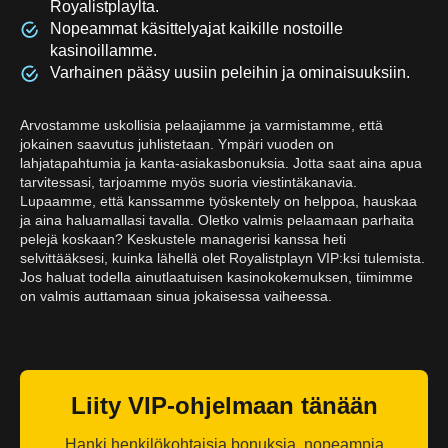
Royalistplaylta.
Nopeammat käsittelyajat kaikille nostoille
kasinoillamme.
Varhainen pääsy uusiin peleihin ja ominaisuuksiin.
Arvostamme uskollisia pelaajiamme ja varmistamme, että
jokainen saavutus juhlistetaan. Ympäri vuoden on
lahjatapahtumia ja kanta-asiakasbonuksia. Jotta saat aina apua
tarvitessasi, tarjoamme myös suoria viestintäkanavia.
Lupaamme, että kanssamme työskentely on helppoa, hauskaa
ja aina haluamallasi tavalla. Oletko valmis pelaamaan parhaita
pelejä koskaan? Keskustele managerisi kanssa heti
selvittääksesi, kuinka lähellä olet Royalistplayn VIP:ksi tulemista.
Jos haluat todella ainutlaatuisen kasinokokemuksen, tiimimme
on valmis auttamaan sinua jokaisessa vaiheessa.
Liity VIP-ohjelmaan tänään
Hanki henkilökohtaisia bonuksia, nopeampia