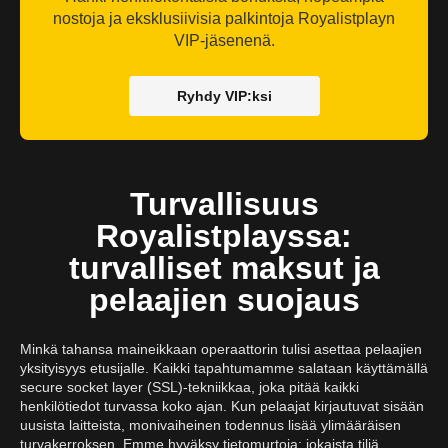
nostoja ja eksklusiivisia palkintoja Royalistplayn
VIP-jäsenenä.
Ryhdy VIP:ksi
Turvallisuus
Royalistplayssa:
turvalliset maksut ja
pelaajien suojaus
Minkä tahansa maineikkaan operaattorin tulisi asettaa pelaajien
yksityisyys etusijalle. Kaikki tapahtumamme salataan käyttämällä
secure socket layer (SSL)-tekniikkaa, joka pitää kaikki
henkilötiedot turvassa koko ajan. Kun pelaajat kirjautuvat sisään
uusista laitteista, monivaiheinen todennus lisää ylimääräisen
turvakerroksen. Emme hyväksy tietomurtoja: jokaista tiliä