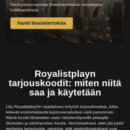
Nauti panosvapaista ilmaiskierroksista suosituissa
kolikkopeleissä.
Hanki ilmaiskierroksia
Royalistplayn
tarjouskoodit: miten niitä
saa ja käytetään
Liity Royalistplayhin saadaksesi erityisiä tarjouskoodeja, jotka
tekevät ensimmäisestä kasinovierailustasi vielä paremman.
Nämä koodit lähetetään usein rekisteröityneille pelaajille
tiliviestien ja sähköpostien kautta. Varmistaaksesi, ettet jää paitsi
parhaista tarjouksista, varmista, että viestintäasetuksesi ovat