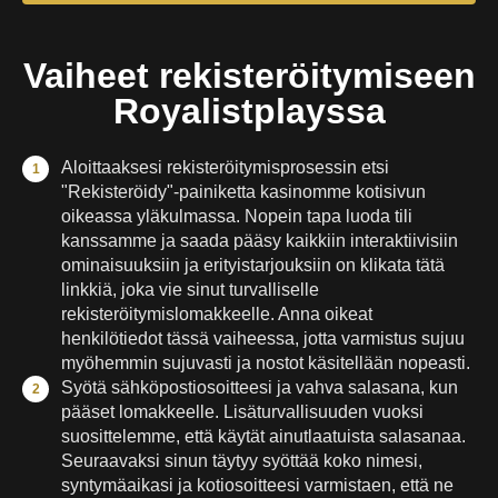
Vaiheet rekisteröitymiseen
Royalistplayssa
Aloittaaksesi rekisteröitymisprosessin etsi
"Rekisteröidy"-painiketta kasinomme kotisivun
oikeassa yläkulmassa. Nopein tapa luoda tili
kanssamme ja saada pääsy kaikkiin interaktiivisiin
ominaisuuksiin ja erityistarjouksiin on klikata tätä
linkkiä, joka vie sinut turvalliselle
rekisteröitymislomakkeelle. Anna oikeat
henkilötiedot tässä vaiheessa, jotta varmistus sujuu
myöhemmin sujuvasti ja nostot käsitellään nopeasti.
Syötä sähköpostiosoitteesi ja vahva salasana, kun
pääset lomakkeelle. Lisäturvallisuuden vuoksi
suosittelemme, että käytät ainutlaatuista salasanaa.
Seuraavaksi sinun täytyy syöttää koko nimesi,
syntymäaikasi ja kotiosoitteesi varmistaen, että ne