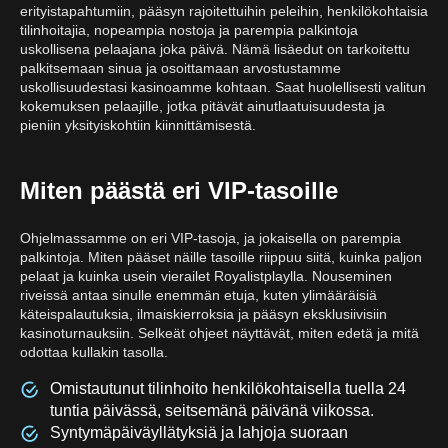
erityistapahtumiin, pääsyn rajoitettuihin peleihin, henkilökohtaisia
tilinhoitajia, nopeampia nostoja ja parempia palkintoja
uskollisena pelaajana joka päivä. Nämä lisäedut on tarkoitettu
palkitsemaan sinua ja osoittamaan arvostustamme
uskollisuudestasi kasinoamme kohtaan. Saat huolellisesti valitun
kokemuksen pelaajille, jotka pitävät ainutlaatuisuudesta ja
pieniin yksityiskohtiin kiinnittämisestä.
Miten päästä eri VIP-tasoille
Ohjelmassamme on eri VIP-tasoja, ja jokaisella on parempia
palkintoja. Miten pääset näille tasoille riippuu siitä, kuinka paljon
pelaat ja kuinka usein vierailet Royalistplaylla. Nouseminen
riveissä antaa sinulle enemmän etuja, kuten ylimääräisiä
käteispalautuksia, ilmaiskierroksia ja pääsyn eksklusiivisiin
kasinoturnauksiin. Selkeät ohjeet näyttävät, miten edetä ja mitä
odottaa kullakin tasolla.
Omistautunut tilinhoito henkilökohtaisella tuella 24
tuntia päivässä, seitsemänä päivänä viikossa.
Syntymäpäiväyllätyksiä ja lahjoja suoraan